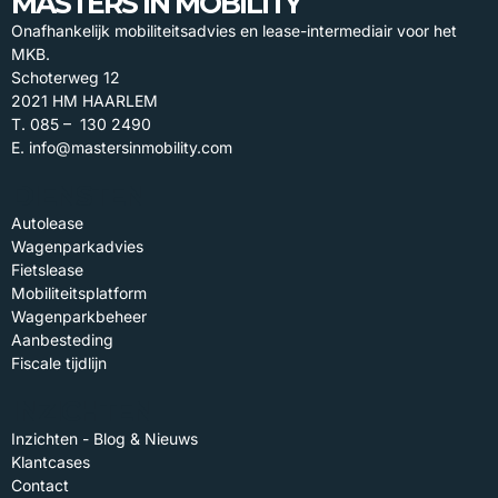
MASTERS IN MOBILITY
Onafhankelijk mobiliteitsadvies en lease-intermediair voor het
MKB.
Schoterweg 12
2021 HM HAARLEM
T. 085 – 130 2490
E. info@mastersinmobility.com
DIENSTEN
Autolease
Wagenparkadvies
Fietslease
Mobiliteitsplatform
Wagenparkbeheer
Aanbesteding
Fiscale tijdlijn
INZICHTEN
Inzichten - Blog & Nieuws
Klantcases
Contact