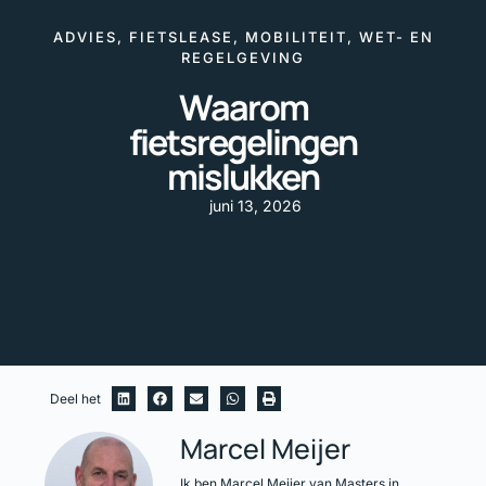
ADVIES
,
FIETSLEASE
,
MOBILITEIT
,
WET- EN
REGELGEVING
Waarom
fietsregelingen
mislukken
juni 13, 2026
Deel het
Marcel Meijer
Ik ben Marcel Meijer van Masters in